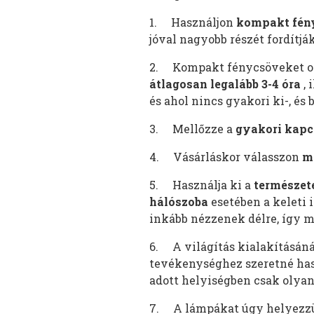
1. Használjon
kompakt fén
jóval nagyobb részét fordítjá
2. Kompakt fénycsöveket ott
átlagosan legalább 3-4 óra
, 
és ahol nincs gyakori ki-, és 
3. Mellőzze a
gyakori kapc
4. Vásárláskor válasszon
m
5. Használja ki a
természet
hálószoba
esetében a keleti 
inkább nézzenek délre, így 
6. A világítás kialakításán
tevékenységhez szeretné hasz
adott helyiségben csak olyan
7. A lámpákat úgy helyezzük