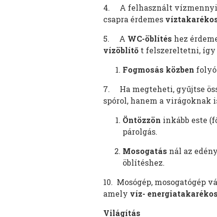
4. A felhasznált vízmennyi
csapra érdemes
víztakarékos
5. A
WC-öblítés
hez érdeme
vízöblítő
t felszereltetni, í
Fogmosás közben
folyó
7. Ha megteheti, gyűjtse ös
spórol, hanem a virágoknak is
Öntözzön
inkább este (f
párolgás.
Mosogatás
nál az edény
öblítéshez.
10. Mosógép, mosogatógép vás
amely
víz- energiatakaréko
Világítás