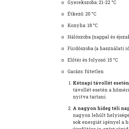
o Gyerekszoba: 21-22 °C
o Étkező: 20 °C
o Konyha: 18 °C
o Hálószoba (nappal és éjszaka
o Fürdőszoba (a használati idő
o Előtér és folyosó: 15 °C
o Garázs: fűtetlen
Kétnapi távollét esetén
távollét esetén a hőmérs
nyitva tartani.
A nagyon hideg téli n
nagyon lehűlt helyisége
sok energiát igényel a h
újrafűtése is, ezért rövi