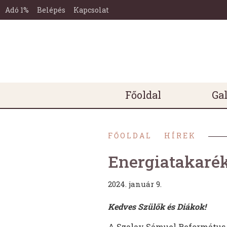
KEHOP-
Ugrás a tartalomra
Ugrás a láblécre
5.2.13-
Adó 1%
Belépés
Kapcsolat
19-
2019-
00056
AZONOSÍTÓ
SZÁMÚ
PÁLYÁZAT
Főmenü
ALOLDALA
Főoldal
Gal
FŐOLDAL
HÍREK
Energiatakarék
2024. január 9.
Kedves Szülők és Diákok!
A Szalay Sámuel Református 