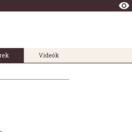
rek
Videók
a