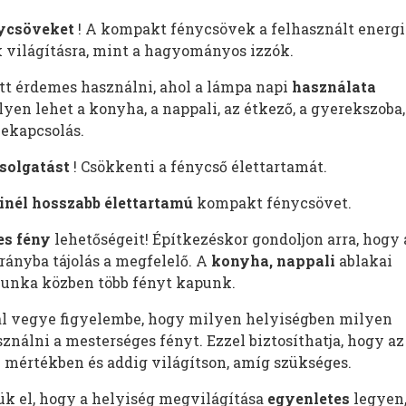
ycsöveket
! A kompakt fénycsövek a felhasznált energi
k világításra, mint a hagyományos izzók.
 érdemes használni, ahol a lámpa napi
használata
ilyen lehet a konyha, a nappali, az étkező, a gyerekszoba,
bekapcsolás.
solgatást
! Csökkenti a fénycső élettartamát.
inél hosszabb élettartamú
kompakt fénycsövet.
es fény
lehetőségeit! Építkezéskor gondoljon arra, hogy 
irányba tájolás a megfelelő. A
konyha, nappali
ablakai
munka közben több fényt kapunk.
ál vegye figyelembe, hogy milyen helyiségben milyen
nálni a mesterséges fényt. Ezzel biztosíthatja, hogy az
 mértékben és addig világítson, amíg szükséges.
 el, hogy a helyiség megvilágítása
egyenletes
legyen