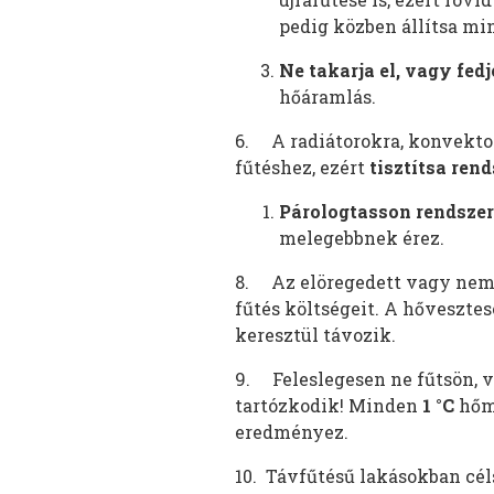
pedig közben állítsa m
Ne takarja el, vagy fedj
hőáramlás.
6. A radiátorokra, konvekto
fűtéshez, ezért
tisztítsa rend
Párologtasson rendsze
melegebbnek érez.
8. Az elöregedett vagy nem
fűtés költségeit. A hővesztes
keresztül távozik.
9. Feleslegesen ne fűtsön, v
tartózkodik! Minden
1 °C
hőm
eredményez.
10. Távfűtésű lakásokban céls