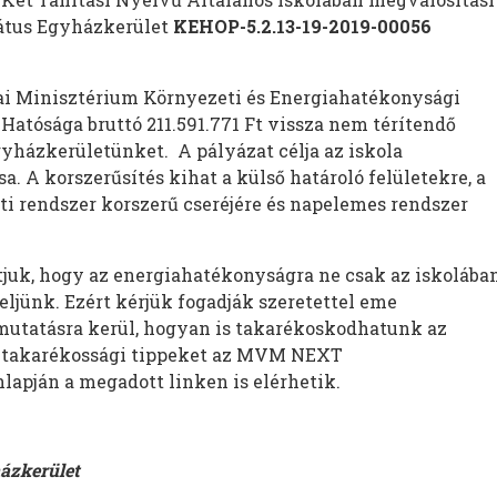
átus Egyházkerület
KEHOP-5.2.13-19-2019-00056
ai Minisztérium Környezeti és Energiahatékonysági
Hatósága bruttó 211.591.771 Ft vissza nem térítendő
yházkerületünket. A pályázat célja az iskola
a. A korszerűsítés kihat a külső határoló felületekre, a
ti rendszer korszerű cseréjére és napelemes rendszer
juk, hogy az energiahatékonyságra ne csak az iskolában
ljünk. Ezért kérjük fogadják szeretettel eme
mutatásra kerül, hogyan is takarékoskodhatunk az
A takarékossági tippeket az MVM NEXT
lapján a megadott linken is elérhetik.
ázkerület