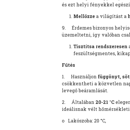
és ezt helyi fényekkel egészí
Mellőzze
a világítást a
9. Érdemes bizonyos helyi
üzemeltetni, így valóban csak
Tisztítsa rendszeresen
a
feszültségmentes, kikap
Fűtés
1. Használjon
függönyt, söt
csökkentheti a közvetlen nap
levegő beáramlását.
2. Általában
20-21 °C
elegen
ideálisnak vélt hőmérsékleti
o Lakószoba: 20 °C,