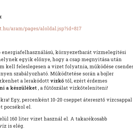
k
hu/aram/pages/aloldal.jsp?id=817
energiafelhasználású, környezetbarát vízmelegítési
melynek egyik előnye, hogy a csap megnyitása után
em kell feleslegesen a vizet folyatnia, működése csendes
nyen szabályozható. Működtetése során a bojler
kkenhet a lerakódott
vízkő
től, ezért érdemes
ni a készüléket
, a fűtőszálat vízkőteleníteni!
ra! Egy, percenként 10-20 cseppet áteresztő vízcsappal
t pocsékol el.
lül 160 liter vizet használ el. A takarékosabb
íz is elég.