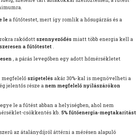
inimumra.
e le
a fűtőtestet, mert így romlik a hősugárzás és a
rokra rakódott
szennyeződés
miatt több energia kell a
szeresen a fűtőtestet
.
resen
, a párás levegőben egy adott hőmérsékletet
 megfelelő
szigetelés
akár 30%-kal is megnövelheti a
ég jelentős része a
nem megfelelő nyílászárókon
egye le a fűtést abban a helyiségben, ahol nem
érséklet-csökkentés kb.
5% fűtőenergia-megtakarítást
zerű az átalánydíjról áttérni a mérésen alapuló