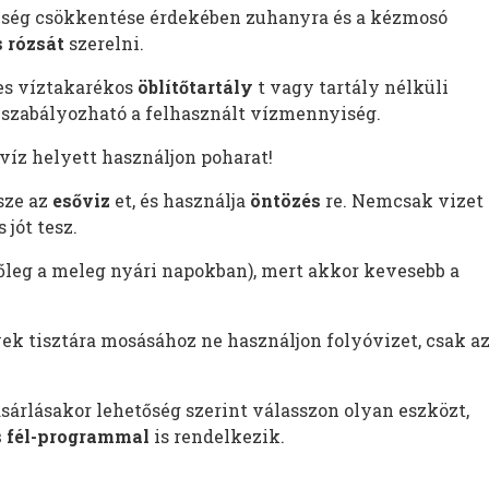
ség csökkentése érdekében zuhanyra és a kézmosó
 rózsát
szerelni.
s víztakarékos
öblítőtartály
t vagy tartály nélküli
gy szabályozható a felhasznált vízmennyiség.
víz helyett használjon poharat!
sze az
esőviz
et, és használja
öntözés
re. Nemcsak vizet
 jót tesz.
őleg a meleg nyári napokban), mert akkor kevesebb a
ek tisztára mosásához ne használjon folyóvizet, csak a
árlásakor lehetőség szerint válasszon olyan eszközt,
s fél-programmal
is rendelkezik.