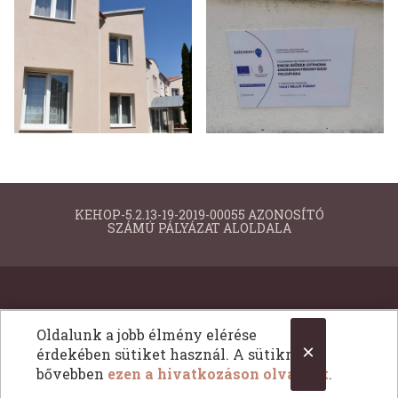
KEHOP-5.2.13-19-2019-00055 AZONOSÍTÓ
SZÁMÚ PÁLYÁZAT ALOLDALA
Copyright © 2026 KEHOP-5.2.13-19-2019-00055 AZONOSÍTÓ SZÁMÚ PÁLYÁZAT ALOLDALA. Minden
Oldalunk a jobb élmény elérése
×
jog fentartva. All Rights Reserved.
érdekében sütiket használ. A sütikről
bővebben
ezen a hivatkozáson olvashat
.