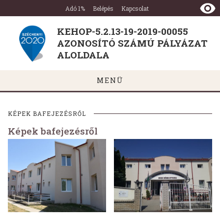
KEHOP-
Ugrás a tartalomra
Ugrás a láblécre
Adó 1%
Belépés
Kapcsolat
5.2.13-
19-
KEHOP-5.2.13-19-2019-00055
2019-
AZONOSÍTÓ SZÁMÚ PÁLYÁZAT
00055
AZONOSÍTÓ
ALOLDALA
SZÁMÚ
PÁLYÁZAT
MENÜ
ALOLDALA
KÉPEK BAFEJEZÉSRŐL
Képek bafejezésről