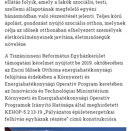
ellátás folyik, amely a lakók szociális, testi,
szellemi állapotának megfelelő egyéni
bánásmódban való részesítését jelenti. Teljes körű
ápolást, gondozást nyújtó szociális otthon, melynek
célja az idősek otthonában elhelyezett személyek
életkörülményeinek javítása, életminőségük
növelése.
A Tiszáninneni Református Egyházkerület
támogatási kérelmet nyújtott be 2019. októberében
az Encsi Idősek Otthona energiahatékonysági
felújítása érdekében a Környezeti és
Energiahatékonysági Operatív Program keretében
az Innovációs és Technológiai Minisztérium
Környezeti és Energiahatékonysági Operatív
Programok Irányító Hatósága által meghirdetett
KEHOP-5.2.13-19 „Pályázatos épületenergetikai
felhívás egyházak részére” című konstrukcióra.