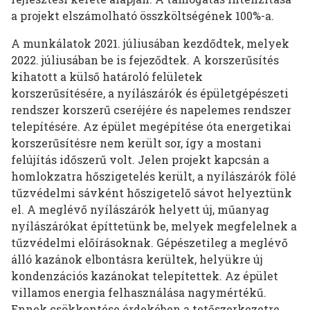
a projekt elszámolható összköltségének 100%-a.
A munkálatok 2021. júliusában kezdődtek, melyek
2022. júliusában be is fejeződtek. A korszerűsítés
kihatott a külső határoló felületek
korszerűsítésére, a nyílászárók és épületgépészeti
rendszer korszerű cseréjére és napelemes rendszer
telepítésére. Az épület megépítése óta energetikai
korszerűsítésre nem került sor, így a mostani
felújítás időszerű volt. Jelen projekt kapcsán a
homlokzatra hőszigetelés került, a nyílászárók fölé
tűzvédelmi sávként hőszigetelő sávot helyeztünk
el. A meglévő nyílászárók helyett új, műanyag
nyílászárókat építtetünk be, melyek megfelelnek a
tűzvédelmi előírásoknak. Gépészetileg a meglévő
álló kazánok elbontásra kerültek, helyükre új
kondenzációs kazánokat telepítettek. Az épület
villamos energia felhasználása nagymértékű.
Ennek csökkentése érdekében a tetőszerkezetre