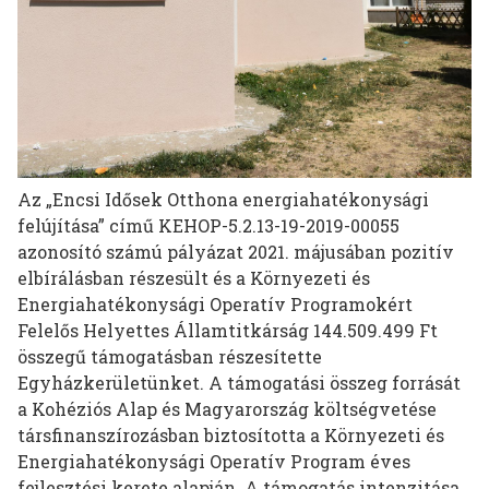
Az „Encsi Idősek Otthona energiahatékonysági
felújítása” című KEHOP-5.2.13-19-2019-00055
azonosító számú pályázat 2021. májusában pozitív
elbírálásban részesült és a Környezeti és
Energiahatékonysági Operatív Programokért
Felelős Helyettes Államtitkárság 144.509.499 Ft
összegű támogatásban részesítette
Egyházkerületünket. A támogatási összeg forrását
a Kohéziós Alap és Magyarország költségvetése
társfinanszírozásban biztosította a Környezeti és
Energiahatékonysági Operatív Program éves
fejlesztési kerete alapján. A támogatás intenzitása