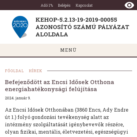
KEHOP-
Ugrás a tartalomra
Ugrás a láblécre
Adó 1%
Belépés
Kapcsolat
5.2.13-
19-
KEHOP-5.2.13-19-2019-00055
2019-
AZONOSÍTÓ SZÁMÚ PÁLYÁZAT
00055
AZONOSÍTÓ
ALOLDALA
SZÁMÚ
PÁLYÁZAT
MENÜ
ALOLDALA
FŐOLDAL
HÍREK
Befejeződött az Encsi Idősek Otthona
energiahatékonysági felújítása
2024. január 9.
Az Encsi Idősek Otthonában (3860 Encs, Ady Endre
út 1.) folyó gondozási tevékenység alatt az
intézmény szolgáltatását igénybevevők részére,
olyan fizikai, mentális, életvezetési, egészségügyi