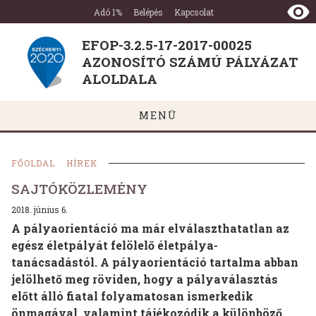
EFOP-
Ugrás a tartalomra
Ugrás a láblécre
Adó 1%
Belépés
Kapcsolat
3.2.5-
17-
EFOP-3.2.5-17-2017-00025
2017-
AZONOSÍTÓ SZÁMÚ PÁLYÁZAT
00025
AZONOSÍTÓ
ALOLDALA
SZÁMÚ
PÁLYÁZAT
MENÜ
ALOLDALA
FŐOLDAL
HÍREK
SAJTÓKÖZLEMÉNY
2018. június 6.
A pályaorientáció ma már elválaszthatatlan az
egész életpályát felölelő életpálya-
tanácsadástól. A pályaorientáció tartalma abban
jelölhető meg röviden, hogy a pályaválasztás
előtt álló fiatal folyamatosan ismerkedik
önmagával, valamint tájékozódik a különböző