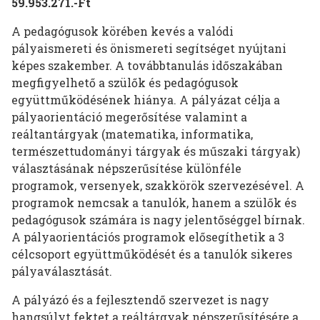
59.953.271.-Ft
A pedagógusok körében kevés a valódi
pályaismereti és önismereti segítséget nyújtani
képes szakember. A továbbtanulás időszakában
megfigyelhető a szülők és pedagógusok
együttműködésének hiánya. A pályázat célja a
pályaorientáció megerősítése valamint a
reáltantárgyak (matematika, informatika,
természettudományi tárgyak és műszaki tárgyak)
választásának népszerűsítése különféle
programok, versenyek, szakkörök szervezésével. A
programok nemcsak a tanulók, hanem a szülők és
pedagógusok számára is nagy jelentőséggel bírnak.
A pályaorientációs programok elősegíthetik a 3
célcsoport együttműködését és a tanulók sikeres
pályaválasztását.
A pályázó és a fejlesztendő szervezet is nagy
hangsúlyt fektet a reáltárgyak népszerűsítésére a