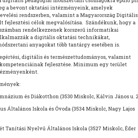
 a digitális pedagógiai módszertani csomagokra épülő pil
eg a bevont oktatási intézményeink, amelyek
znevelési rendszerben, valamint a Magyarország Digitális
alt fejlesztési célok megvalósítása. Szándékunk, hogy a
számban rendelkezzenek korszerű informatikai
lkalmazzák a digitális oktatási technikákat,
ódszertani anyagokat több tantárgy esetében is.
gértési, digitális és természettudományos, valamint
kompetenciáinak fejlesztése. Minimum egy terület
ntézményenként.
zmények:
mnázium és Diákotthon (3530 Miskolc, Kálvin János u. 2
us Általános Iskola és Óvoda (3534 Miskolc, Nagy Lajos
ét Tanítási Nyelvű Általános Iskola (3527 Miskolc, Éder