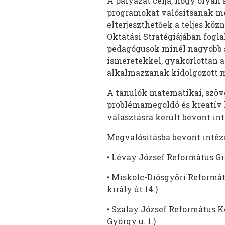
A pályázat célja, hogy olyan
programokat valósítsanak m
elterjeszthetőek a teljes kö
Oktatási Stratégiájában fogl
pedagógusok minél nagyobb 
ismeretekkel, gyakorlottan a
alkalmazzanak kidolgozott m
A tanulók matematikai, szöve
problémamegoldó és kreatív 
választásra került bevont i
Megvalósításba bevont inté
• Lévay József Református Gi
• Miskolc-Diósgyőri Reformát
király út 14.)
• Szalay József Református K
György u. 1.)