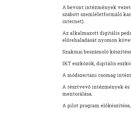
A bevont intézmények vezetői
szabott szemléletformáló kam
internet).
Az alkalmazott digitális pe
előrehaladását nyomon követ
Szakmai beszámoló készítése 
IKT eszközök, digitális eszk
A módszertani csomag intézm
A résztvevő intézmények és
mentorálása.
A pilot program előkészítése