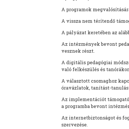
A programok megvalósítására 20
A vissza nem térítendő támog
A pályázat keretében az alá
Az intézmények bevont peda
vesznek részt.
A digitális pedagógiai módsz
való felkészülés és tanóráko
A választott csomaghoz kapcs
óravázlatok, tanítást-tanulás
Az implementációt támogató 
a programba bevont intézmén
Az internetbiztonságot és f
szervezése.