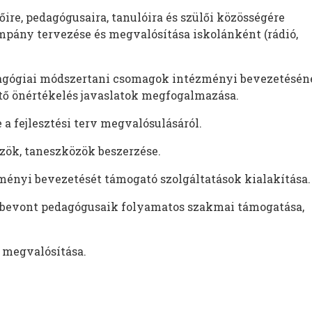
re, pedagógusaira, tanulóira és szülői közösségére
pány tervezése és megvalósítása iskolánként (rádió,
dagógiai módszertani csomagok intézményi bevezetésén
ő önértékelés javaslatok megfogalmazása.
a fejlesztési terv megvalósulásáról.
özök, taneszközök beszerzése.
ényi bevezetését támogató szolgáltatások kialakítása.
 bevont pedagógusaik folyamatos szakmai támogatása,
, megvalósítása.