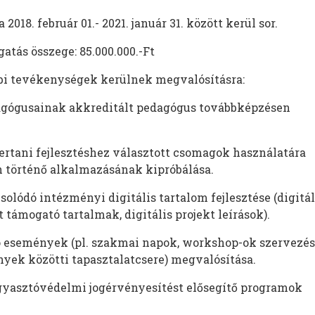
18. február 01.- 2021. január 31. között kerül sor.
atás összege: 85.000.000.-Ft
bbi tevékenységek kerülnek megvalósításra:
gógusainak akkreditált pedagógus továbbképzésen
ertani fejlesztéshez választott csomagok használatára
n történő alkalmazásának kipróbálása.
olódó intézményi digitális tartalom fejlesztése (digitál
t támogató tartalmak, digitális projekt leírások).
események (pl. szakmai napok, workshop-ok szervezés
yek közötti tapasztalatcsere) megvalósítása.
ogyasztóvédelmi jogérvényesítést elősegítő programok