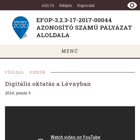
EFOP-
Ugrás a tartalomra
Ugrás a láblécre
Adó 1%
Belépés
Kapcsolat
3.2.3-
17-
EFOP-3.2.3-17-2017-00044
2017-
AZONOSÍTÓ SZÁMÚ PÁLYÁZAT
00044
AZONOSÍTÓ
ALOLDALA
SZÁMÚ
PÁLYÁZAT
MENÜ
ALOLDALA
FŐOLDAL
VIDEÓK
Digitális oktatás a Lévayban
2024. január 9.