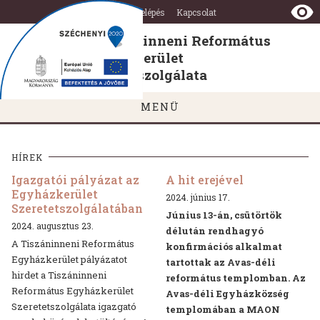
A
Ugrás a tartalomra
Ugrás a láblécre
Adó 1%
Belépés
Kapcsolat
Tiszáninneni
Református
A Tiszáninneni Református
Egyházkerület
Egyházkerület
Szeretetszolgálata
Szeretetszolgálata
MENÜ
HÍREK
Igazgatói pályázat az
A hit erejével
Egyházkerület
2024. június 17.
Szeretetszolgálatában
Június 13-án, csütörtök
2024. augusztus 23.
délután rendhagyó
A Tiszáninneni Református
konfirmációs alkalmat
Egyházkerület pályázatot
tartottak az Avas-déli
hirdet a Tiszáninneni
református templomban. Az
Református Egyházkerület
Avas-déli Egyházközség
Szeretetszolgálata igazgató
templomában a MAON