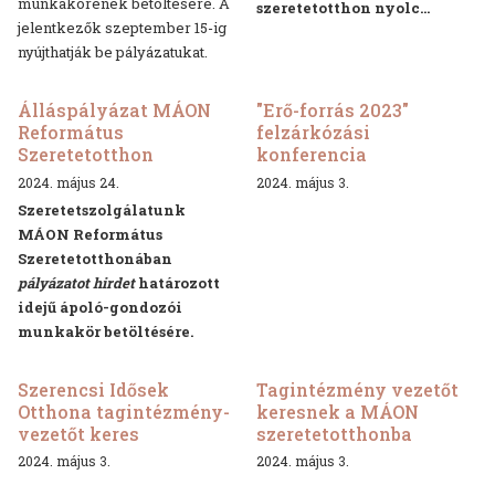
munkakörének betöltésére. A
szeretetotthon nyolc...
jelentkezők szeptember 15-ig
nyújthatják be pályázatukat.
Álláspályázat MÁON
"Erő-forrás 2023"
Református
felzárkózási
Szeretetotthon
konferencia
2024. május 24.
2024. május 3.
Szeretetszolgálatunk
MÁON Református
Szeretetotthonában
pályázatot hirdet
határozott
idejű
ápoló-gondozói
munkakör betöltésére.
Szerencsi Idősek
Tagintézmény vezetőt
Otthona tagintézmény-
keresnek a MÁON
vezetőt keres
szeretetotthonba
2024. május 3.
2024. május 3.