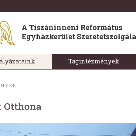
A Tiszáninneni Református
Egyházkerület Szeretetszolgála
ályázataink
Tagintézmények
ÉNYEK
k Otthona