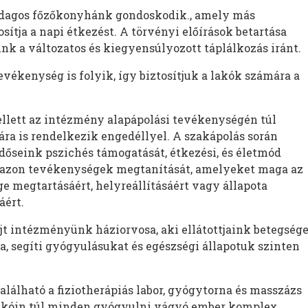
adagos főzőkonyhánk gondoskodik., amely más
ítja a napi étkezést. A törvényi előírások betartása
nk a változatos és kiegyensúlyozott táplálkozás iránt.
kenység is folyik, így biztosítjuk a lakók számára a
lett az intézmény alapápolási tevékenységén túl
ára is rendelkezik engedéllyel. A szakápolás során
időseink pszichés támogatását, étkezési, és életmód
dazon tevékenységek megtanítását, amelyeket maga az
ge megtartásáért, helyreállításáért vagy állapota
ért.
t intézményünk háziorvosa, aki ellátottjaink betegsége
ja, segíti gyógyulásukat és egészségi állapotuk szinten
alálható a fiziotherápiás labor, gyógytorna és masszázs
lakóin túl minden gyógyulni vágyó ember komplex