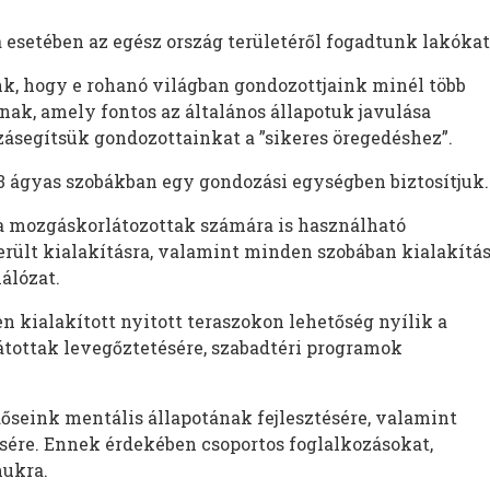
 esetében az egész ország területéről fogadtunk lakókat
k, hogy e rohanó világban gondozottjaink minél több
anak, amely fontos az általános állapotuk javulása
ásegítsük gondozottainkat a ”sikeres öregedéshez”.
2-3 ágyas szobákban egy gondozási egységben biztosítjuk.
 mozgáskorlátozottak számára is használható
rült kialakításra, valamint minden szobában kialakítá
hálózat.
en kialakított nyitott teraszokon lehetőség nyílik a
tottak levegőztetésére, szabadtéri programok
seink mentális állapotának fejlesztésére, valamint
re. Ennek érdekében csoportos foglalkozásokat,
mukra.