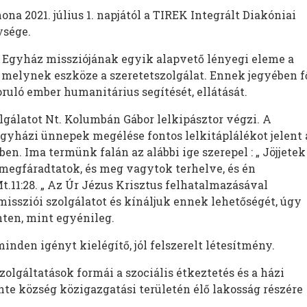
na 2021. július 1. napjától a TIREK Integrált Diakóniai
ysége.
Egyház missziójának egyik alapvető lényegi eleme a
 melynek eszköze a szeretetszolgálat. Ennek jegyében f
ruló ember humanitárius segítését, ellátását.
gálatot Nt. Kolumbán Gábor lelkipásztor végzi. A
gyházi ünnepek megélése fontos lelkitáplálékot jelent 
en. Ima termünk falán az alábbi ige szerepel : „ Jöjjetek
egfáradtatok, és meg vagytok terhelve, és én
11:28. „ Az Úr Jézus Krisztus felhatalmazásával
missziói szolgálatot és kínáljuk ennek lehetőségét, úgy
nten, mint egyénileg.
den igényt kielégítő, jól felszerelt létesítmény.
olgáltatások formái a szociális étkeztetés és a házi
nte község közigazgatási területén élő lakosság részére