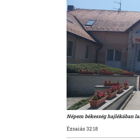
Népem békesség hajlékában lak
Ézsaiás 32:18