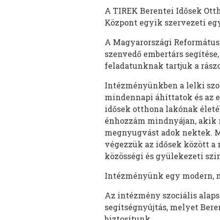
A TIREK Berentei Idősek Ottho
Központ egyik szervezeti eg
A Magyarországi Református 
szenvedő embertárs segítése,
feladatunknak tartjuk a rászo
Intézményünkben a lelki szol
mindennapi áhíttatok és az e
idősek otthona lakónak életéb
énhozzám mindnyájan, akik m
megnyugvást adok nektek. Mt.
végezzük az idősek között a 
közösségi és gyülekezeti szi
Intézményünk egy modern, min
Az intézmény szociális alapsz
segítségnyújtás, melyet Bere
biztosítunk.