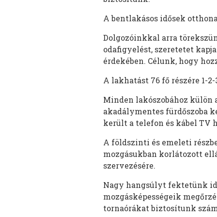
A bentlakásos idősek otthona
Dolgozóinkkal arra törekszün
odafigyelést, szeretetet kapj
érdekében. Célunk, hogy hozz
A lakhatást 76 fő részére 1-
Minden lakószobához külön a
akadálymentes fürdőszoba ke
került a telefon és kábel TV 
A földszinti és emeleti részb
mozgásukban korlátozott ellá
szervezésére.
Nagy hangsúlyt fektetünk idő
mozgásképességeik megőrzésé
tornaórákat biztosítunk szá