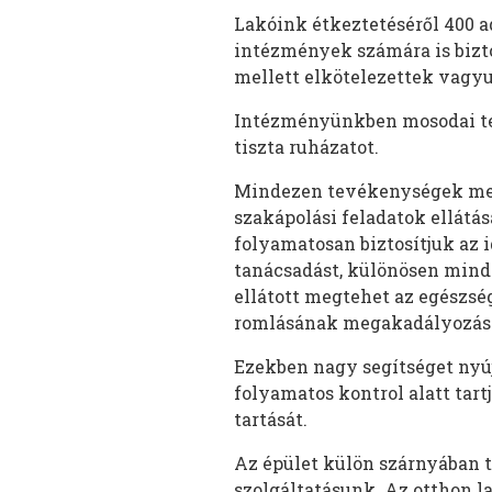
Lakóink étkeztetéséről 400 
intézmények számára is biztos
mellett elkötelezettek vagyu
Intézményünkben mosodai tevé
tiszta ruházatot.
Mindezen tevékenységek mel
szakápolási feladatok ellátás
folyamatosan biztosítjuk az 
tanácsadást, különösen min
ellátott megtehet az egészsé
romlásának megakadályozásá
Ezekben nagy segítséget nyúj
folyamatos kontrol alatt tart
tartását.
Az épület külön szárnyában t
szolgáltatásunk. Az otthon 