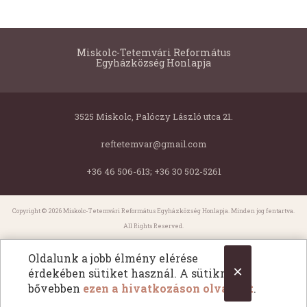
Miskolc-Tetemvári Református
Egyházközség Honlapja
3525 Miskolc, Palóczy László utca 21.
reftetemvar@gmail.com
+36 46 506-613; +36 30 502-5261
Copyright © 2026 Miskolc-Tetemvári Református Egyházközség Honlapja. Minden jog fentartva.
All Rights Reserved.
Oldalunk a jobb élmény elérése
×
érdekében sütiket használ. A sütikről
bővebben
ezen a hivatkozáson olvashat
.