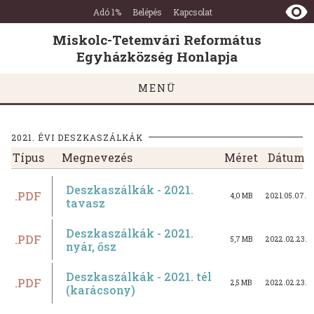
Miskolc-
Ugrás a tartalomra
Ugrás a láblécre
Adó 1%
Belépés
Kapcsolat
Tetemvári
Református
Miskolc-Tetemvári Református
Egyházközség
Egyházközség Honlapja
Honlapja
MENÜ
2021. ÉVI DESZKASZÁLKÁK
Típus
Megnevezés
Méret
Dátum
Deszkaszálkák - 2021.
.PDF
4,0 MB
2021.05.07.
tavasz
Deszkaszálkák - 2021.
.PDF
5,7 MB
2022.02.23.
nyár, ősz
Deszkaszálkák - 2021. tél
.PDF
2,5 MB
2022.02.23.
(karácsony)