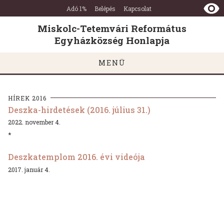
Miskolc-
Ugrás a tartalomra
Ugrás a láblécre
Adó 1%
Belépés
Kapcsolat
Tetemvári
Református
Miskolc-Tetemvári Református
Egyházközség
Egyházközség Honlapja
Honlapja
MENÜ
HÍREK 2016
Deszka-hirdetések (2016. július 31.)
2022. november 4.
*
Deszkatemplom 2016. évi videója
2017. január 4.