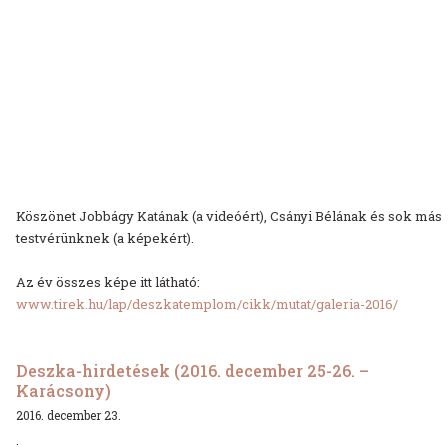
Köszönet Jobbágy Katának (a videóért), Csányi Bélának és sok más
testvérünknek (a képekért).
Az év összes képe itt látható:
www.tirek.hu/lap/deszkatemplom/cikk/mutat/galeria-2016/
Deszka-hirdetések (2016. december 25-26. –
Karácsony)
2016. december 23.
.