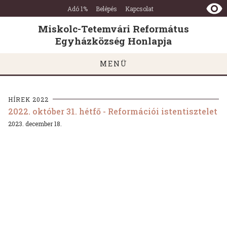
Miskolc-
Ugrás a tartalomra
Ugrás a láblécre
Adó 1%
Belépés
Kapcsolat
Tetemvári
Református
Miskolc-Tetemvári Református
Egyházközség
Egyházközség Honlapja
Honlapja
MENÜ
HÍREK 2022
2022. október 31. hétfő - Reformációi istentisztelet
2023. december 18.