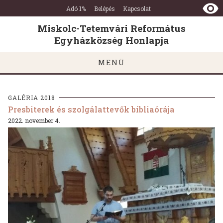
Miskolc-
Ugrás a tartalomra
Ugrás a láblécre
Adó 1%
Belépés
Kapcsolat
Tetemvári
Református
Miskolc-Tetemvári Református
Egyházközség
Egyházközség Honlapja
Honlapja
MENÜ
GALÉRIA 2018
Presbiterek és szolgálattevők bibliaórája
2022. november 4.