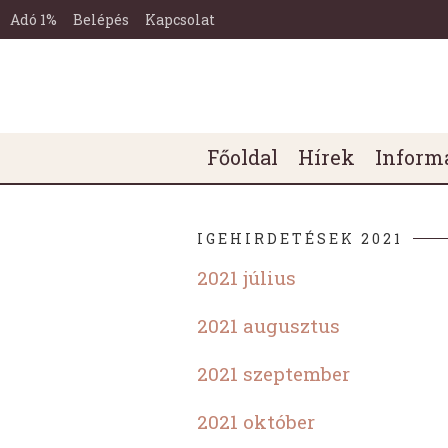
Miskolc-
Ugrás a tartalomra
Ugrás a láblécre
Tetemvári
Adó 1%
Belépés
Kapcsolat
Református
Egyházközség
Honlapja
Főmenü
Főoldal
Hírek
Inform
IGEHIRDETÉSEK 2021
2021 július
2021 augusztus
2021 szeptember
2021 október