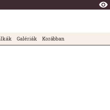
álkák
Galériák
Korábban