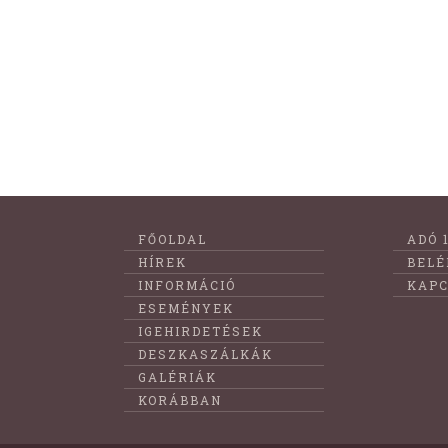
Lábléc
FŐOLDAL
ADÓ 
menüje
HÍREK
BELÉ
INFORMÁCIÓ
KAPC
ESEMÉNYEK
IGEHIRDETÉSEK
DESZKASZÁLKÁK
GALÉRIÁK
KORÁBBAN