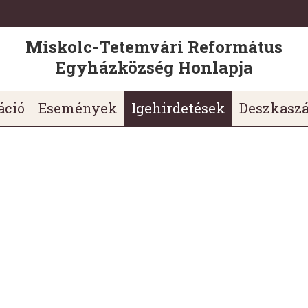
Miskolc-Tetemvári Református
Egyházközség Honlapja
áció
Események
Igehirdetések
Deszkasz