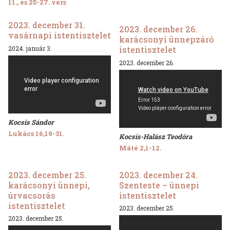
11., és 25-27. vers
2023. december 31.
2023. december 26.
vasárnapi istentisztelet
karácsonyi ünnepzáró
2024. január 3.
istentisztelet
2023. december 26.
Kocsis Sándor
Lukács 16,19-31.
Kocsis-Halász Teodóra
Máté 2,1-12.
2023. december 25.
2023. december 24.
karácsonyi ünnepi,
Szenteste – ünnepi
úrvacsorás
istentisztelet
istentisztelet
2023. december 25.
2023. december 25.