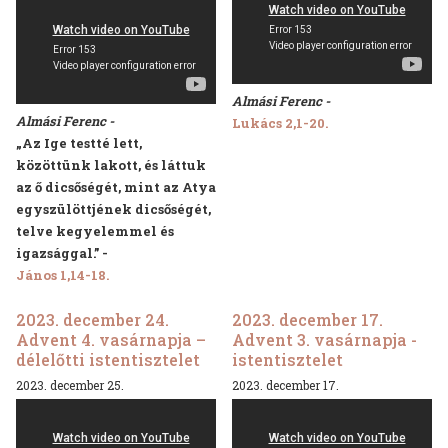
Almási Ferenc -
Almási Ferenc -
Lukács 2,1-20.
„Az Ige testté lett,
közöttünk lakott, és láttuk
az ő dicsőségét, mint az Atya
egyszülöttjének dicsőségét,
telve kegyelemmel és
igazsággal.” -
János 1,14-18.
2023. december 24.
2023. december 17.
Advent 4. vasárnapja –
Advent 3. vasárnapja -
délelőtti istentisztelet
istentisztelet
2023. december 25.
2023. december 17.