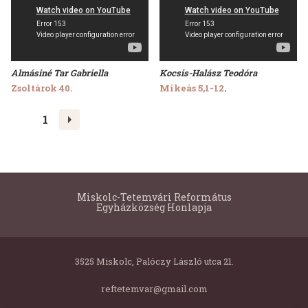
Almásiné Tar Gabriella
Kocsis-Halász Teodóra
Zsoltárok 40.
Mikeás 5,1-12
.
>
1
Miskolc-Tetemvári Református
Egyházközség Honlapja
3525 Miskolc, Palóczy László utca 21.
reftetemvar@gmail.com