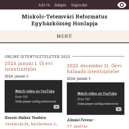
Miskolc-
Ugrás a tartalomra
Ugrás a láblécre
Adó 1%
Belépés
Kapcsolat
Tetemvári
Református
Miskolc-Tetemvári Református
Egyházközség
Egyházközség Honlapja
Honlapja
MENÜ
ONLINE ISTENTISZTELETEK 2023
2024. január 1. Új évi
2023. december 31. Óévi
istentisztelet
hálaadó istentisztelet
2024. január 3.
2024. január 3.
Kocsis-Halász Teodóra
Almási Ferenc -
Jeremiás 33., különösen 3.,
77. zsoltár