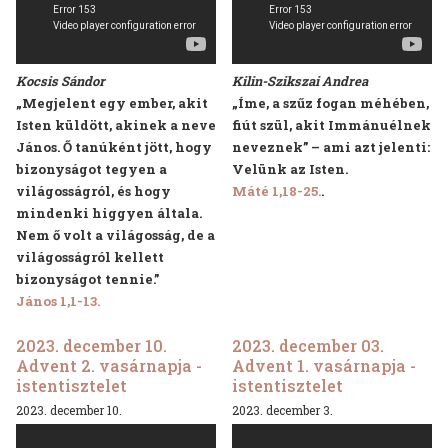
Kocsis Sándor
Kilin-Szikszai Andrea
„Megjelent egy ember, akit
„Íme, a szűz fogan méhében,
Isten küldött, akinek a neve
fiút szül, akit Immánuélnek
János. Ő tanúként jött, hogy
neveznek” – ami azt jelenti:
bizonyságot tegyen a
Velünk az Isten.
világosságról, és hogy
Máté 1,18-25.
.
mindenki higgyen általa.
Nem ő volt a világosság, de a
világosságról kellett
bizonyságot tennie.”
János 1,1-13.
2023. december 10.
2023. december 03.
Advent 2. vasárnapja -
Advent 1. vasárnapja -
istentisztelet
istentisztelet
2023. december 10.
2023. december 3.