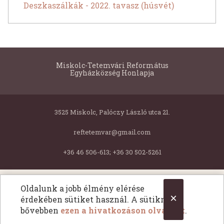
Deszkaszálkák - 2022. tavasz (húsvét)
Miskolc-Tetemvári Református
Egyházközség Honlapja
3525 Miskolc, Palóczy László utca 21.
reftetemvar@gmail.com
+36 46 506-613; +36 30 502-5261
Copyright © 2026 Miskolc-Tetemvári Református Egyházközség Honlapja. Minden jog fentartva.
Oldalunk a jobb élmény elérése
All Rights Reserved.
×
érdekében sütiket használ. A sütikről
bővebben
ezen a hivatkozáson olvashat
.