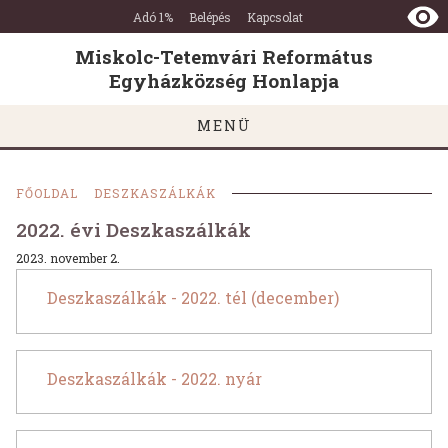
Miskolc-
Ugrás a tartalomra
Ugrás a láblécre
Adó 1%
Belépés
Kapcsolat
Tetemvári
Református
Miskolc-Tetemvári Református
Egyházközség
Egyházközség Honlapja
Honlapja
MENÜ
FŐOLDAL
DESZKASZÁLKÁK
2022. évi Deszkaszálkák
2023. november 2.
Deszkaszálkák - 2022. tél (december)
Deszkaszálkák - 2022. nyár