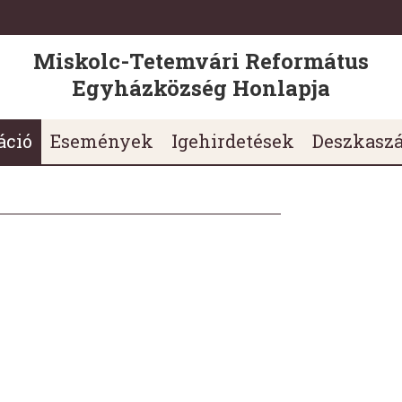
Miskolc-Tetemvári Református
Egyházközség Honlapja
áció
Események
Igehirdetések
Deszkasz