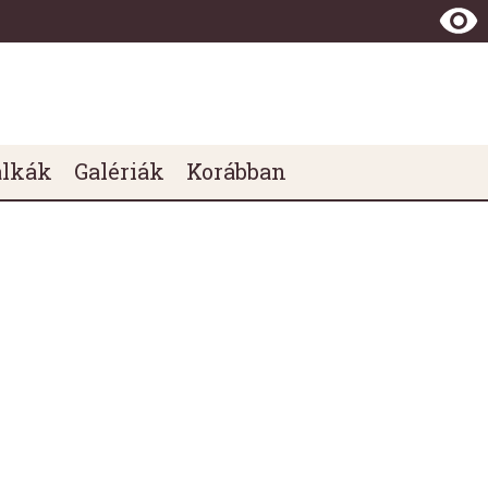
álkák
Galériák
Korábban