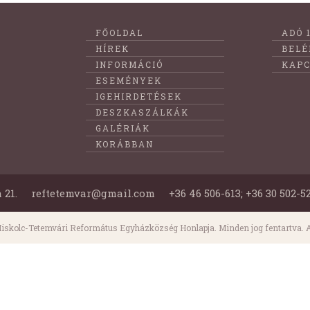
Lábléc
FŐOLDAL
ADÓ 
menüje
HÍREK
BELÉ
INFORMÁCIÓ
KAPC
ESEMÉNYEK
IGEHIRDETÉSEK
DESZKASZÁLKÁK
GALÉRIÁK
KORÁBBAN
 21.
reftetemvar@gmail.com
+36 46 506-613; +36 30 502-5
iskolc-Tetemvári Református Egyházközség Honlapja. Minden jog fentartva. A