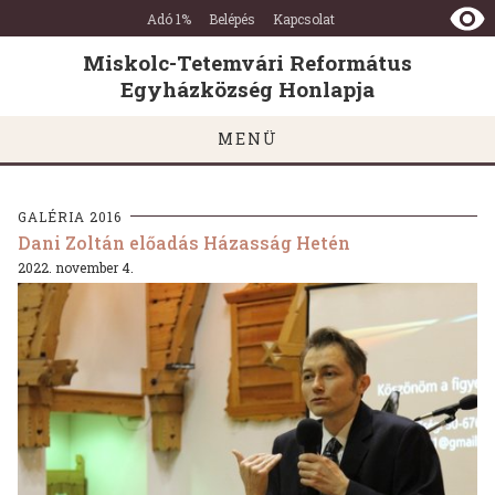
Miskolc-
Ugrás a tartalomra
Ugrás a láblécre
Adó 1%
Belépés
Kapcsolat
Tetemvári
Református
Miskolc-Tetemvári Református
Egyházközség
Egyházközség Honlapja
Honlapja
MENÜ
GALÉRIA 2016
Dani Zoltán előadás Házasság Hetén
2022. november 4.