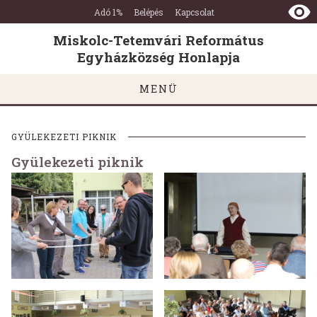
Miskolc-
Ugrás a tartalomra
Ugrás a láblécre
Adó 1%
Belépés
Kapcsolat
Tetemvári
Református
Miskolc-Tetemvári Református
Egyházközség
Egyházközség Honlapja
Honlapja
MENÜ
GYÜLEKEZETI PIKNIK
Gyülekezeti piknik