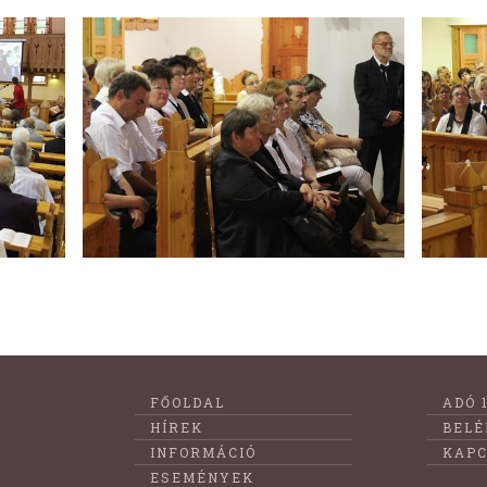
Lábléc
FŐOLDAL
ADÓ 
menüje
HÍREK
BELÉ
INFORMÁCIÓ
KAPC
ESEMÉNYEK