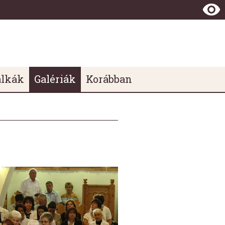
álkák
Galériák
Korábban