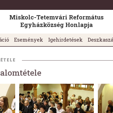
Miskolc-Tetemvári Református
Egyházközség Honlapja
áció
Események
Igehirdetések
Deszkasz
TÉTELE
alomtétele