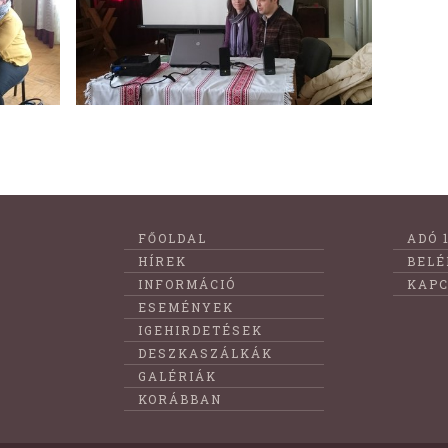
Lábléc
FŐOLDAL
ADÓ 
menüje
HÍREK
BELÉ
INFORMÁCIÓ
KAPC
ESEMÉNYEK
IGEHIRDETÉSEK
DESZKASZÁLKÁK
GALÉRIÁK
KORÁBBAN