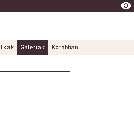
álkák
Galériák
Korábban