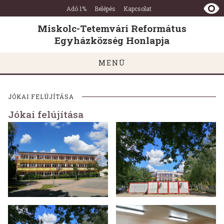
Miskolc-
Ugrás a tartalomra
Ugrás a láblécre
Adó 1%
Belépés
Kapcsolat
Tetemvári
Református
Miskolc-Tetemvári Református
Egyházközség
Egyházközség Honlapja
Honlapja
MENÜ
JÓKAI FELÚJÍTÁSA
Jókai felújítása