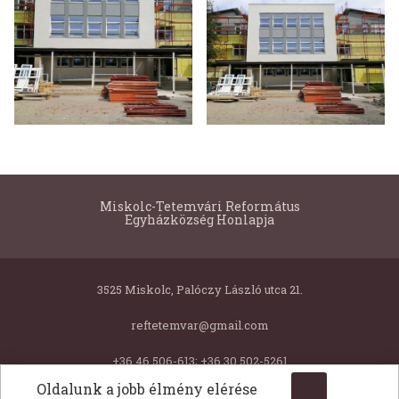
Miskolc-Tetemvári Református
Egyházközség Honlapja
3525 Miskolc, Palóczy László utca 21.
reftetemvar@gmail.com
+36 46 506-613; +36 30 502-5261
Oldalunk a jobb élmény elérése