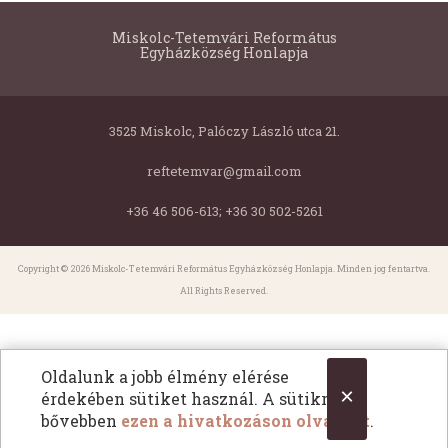
Miskolc-Tetemvári Református
Egyházközség Honlapja
3525 Miskolc, Palóczy László utca 21.
reftetemvar@gmail.com
+36 46 506-613; +36 30 502-5261
Copyright © 2026 Miskolc-Tetemvári Református Egyházközség Honlapja. Minden jog fentartva.
All Rights Reserved.
Oldalunk a jobb élmény elérése
×
érdekében sütiket használ. A sütikről
bővebben
ezen a hivatkozáson olvashat
.