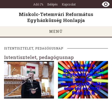
Miskolc-
Ugrás a tartalomra
Ugrás a láblécre
Adó 1%
Belépés
Kapcsolat
Tetemvári
Református
Miskolc-Tetemvári Református
Egyházközség
Egyházközség Honlapja
Honlapja
MENÜ
ISTENTISZTELET, PEDAGÓGUSNAP
Istentisztelet, pedagógusnap