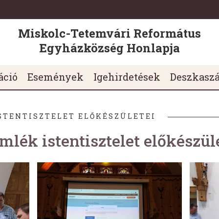
Miskolc-Tetemvári Református
Egyházközség Honlapja
áció
Események
Igehirdetések
Deszkasz
ISTENTISZTELET ELŐKÉSZÜLETEI
lék istentisztelet előkészül