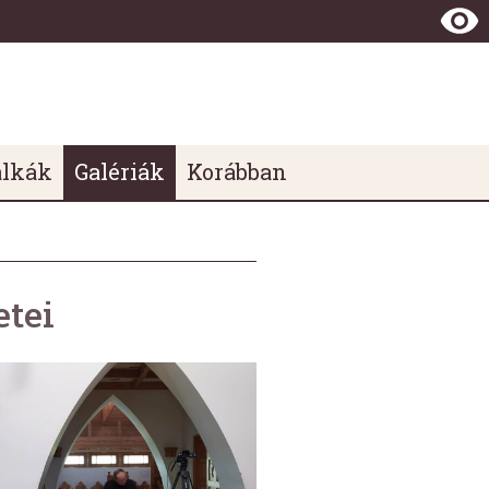
álkák
Galériák
Korábban
etei