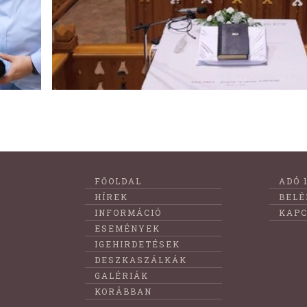
Lábléc
FŐOLDAL
ADÓ 
menüje
HÍREK
BELÉ
INFORMÁCIÓ
KAPC
ESEMÉNYEK
IGEHIRDETÉSEK
DESZKASZÁLKÁK
GALÉRIÁK
KORÁBBAN