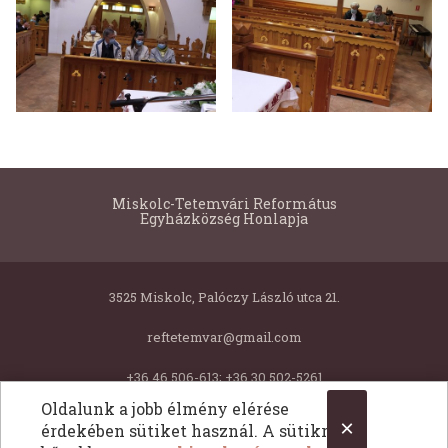
Miskolc-Tetemvári Református
Egyházközség Honlapja
3525 Miskolc, Palóczy László utca 21.
reftetemvar@gmail.com
+36 46 506-613; +36 30 502-5261
Oldalunk a jobb élmény elérése
×
érdekében sütiket használ. A sütikről
Copyright © 2026 Miskolc-Tetemvári Református Egyházközség Honlapja. Minden jog fentartva.