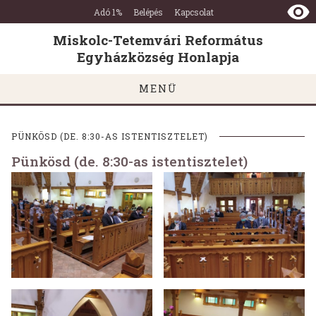
Miskolc-
Ugrás a tartalomra
Ugrás a láblécre
Adó 1%
Belépés
Kapcsolat
Tetemvári
Református
Miskolc-Tetemvári Református
Egyházközség
Egyházközség Honlapja
Honlapja
MENÜ
PÜNKÖSD (DE. 8:30-AS ISTENTISZTELET)
Pünkösd (de. 8:30-as istentisztelet)