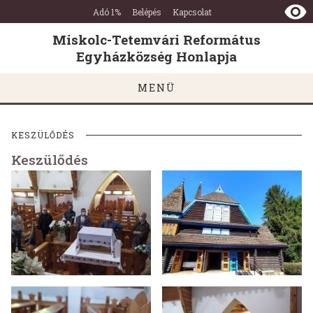
Miskolc-
Ugrás a tartalomra
Ugrás a láblécre
Adó 1%
Belépés
Kapcsolat
Tetemvári
Református
Miskolc-Tetemvári Református
Egyházközség
Egyházközség Honlapja
Honlapja
MENÜ
KESZÜLŐDÉS
Keszülődés