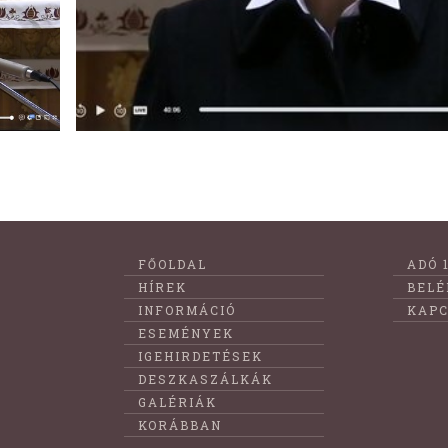
Lábléc
FŐOLDAL
ADÓ 
menüje
HÍREK
BELÉ
INFORMÁCIÓ
KAPC
ESEMÉNYEK
IGEHIRDETÉSEK
DESZKASZÁLKÁK
GALÉRIÁK
KORÁBBAN