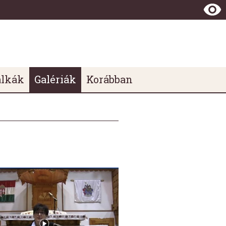
álkák
Galériák
Korábban