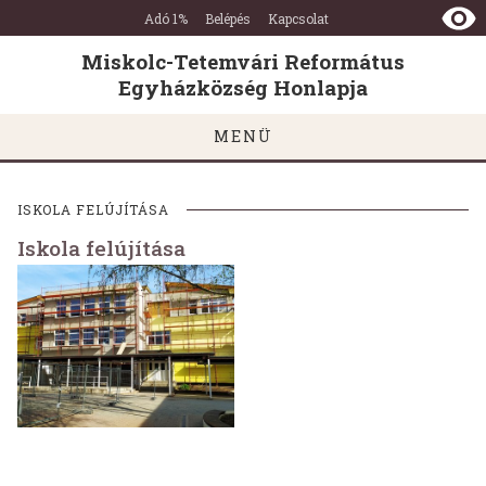
Miskolc-
Ugrás a tartalomra
Ugrás a láblécre
Adó 1%
Belépés
Kapcsolat
Tetemvári
Református
Miskolc-Tetemvári Református
Egyházközség
Egyházközség Honlapja
Honlapja
MENÜ
ISKOLA FELÚJÍTÁSA
Iskola felújítása