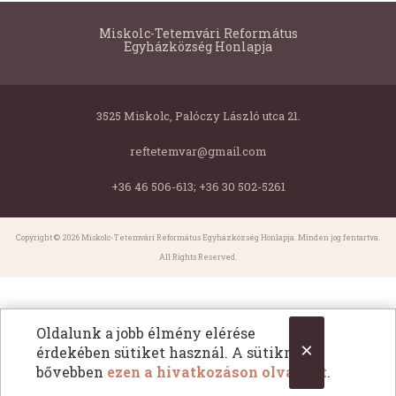
Miskolc-Tetemvári Református
Egyházközség Honlapja
3525 Miskolc, Palóczy László utca 21.
reftetemvar@gmail.com
+36 46 506-613; +36 30 502-5261
Copyright © 2026 Miskolc-Tetemvári Református Egyházközség Honlapja. Minden jog fentartva.
All Rights Reserved.
Oldalunk a jobb élmény elérése
×
érdekében sütiket használ. A sütikről
bővebben
ezen a hivatkozáson olvashat
.