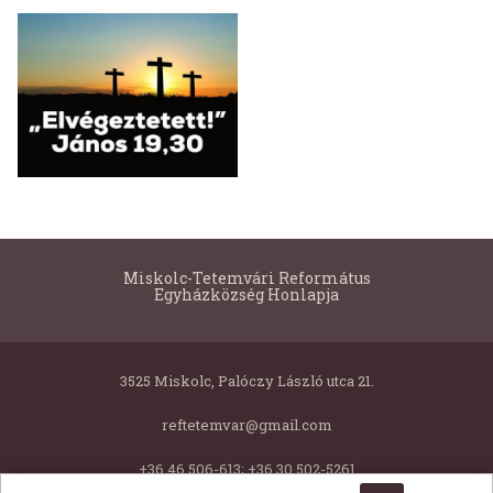
Miskolc-Tetemvári Református
Egyházközség Honlapja
3525 Miskolc, Palóczy László utca 21.
reftetemvar@gmail.com
+36 46 506-613; +36 30 502-5261