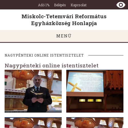
Miskolc-
Ugrás a tartalomra
Ugrás a láblécre
Adó 1%
Belépés
Kapcsolat
Tetemvári
Református
Miskolc-Tetemvári Református
Egyházközség
Egyházközség Honlapja
Honlapja
MENÜ
NAGYPÉNTEKI ONLINE ISTENTISZTELET
Nagypénteki online istentisztelet