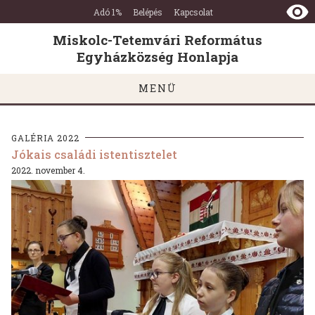
Miskolc-
Ugrás a tartalomra
Ugrás a láblécre
Adó 1%
Belépés
Kapcsolat
Tetemvári
Református
Miskolc-Tetemvári Református
Egyházközség
Egyházközség Honlapja
Honlapja
MENÜ
GALÉRIA 2022
Jókais családi istentisztelet
2022. november 4.