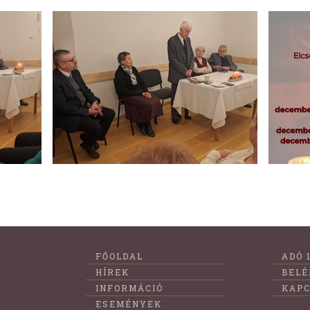
Lábléc
FŐOLDAL
ADÓ 
menüje
HÍREK
BELÉ
INFORMÁCIÓ
KAPC
ESEMÉNYEK