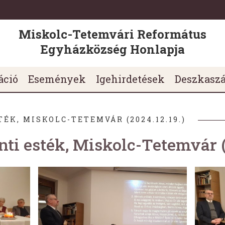
Miskolc-Tetemvári Református
Egyházközség Honlapja
áció
Események
Igehirdetések
Deszkasz
ÉK, MISKOLC-TETEMVÁR (2024.12.19.)
ti esték, Miskolc-Tetemvár (2