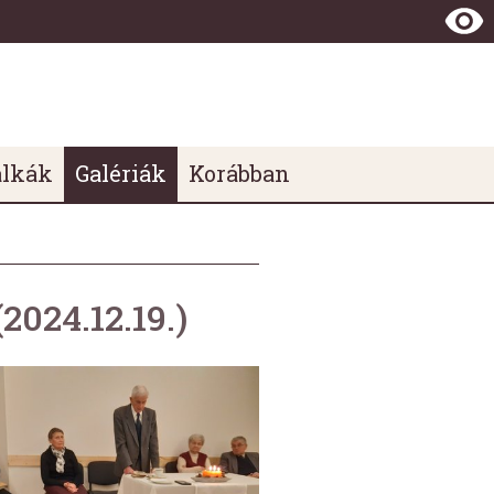
álkák
Galériák
Korábban
024.12.19.)