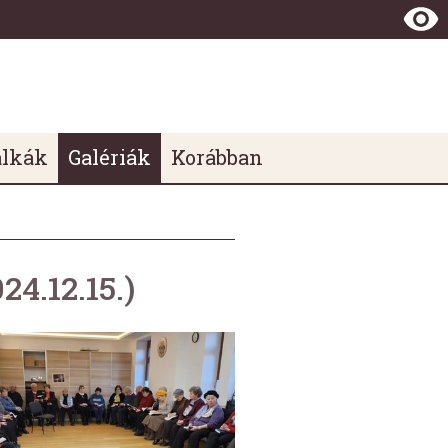
álkák
Galériák
Korábban
24.12.15.)