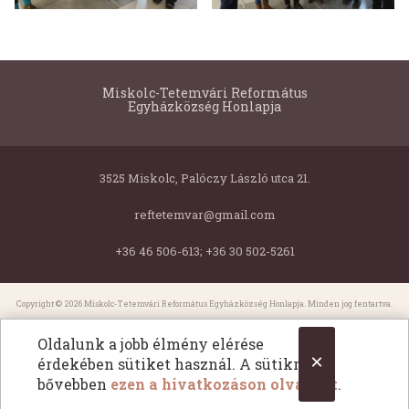
Miskolc-Tetemvári Református
Egyházközség Honlapja
3525 Miskolc, Palóczy László utca 21.
reftetemvar@gmail.com
+36 46 506-613; +36 30 502-5261
Copyright © 2026 Miskolc-Tetemvári Református Egyházközség Honlapja. Minden jog fentartva.
All Rights Reserved.
Oldalunk a jobb élmény elérése
×
érdekében sütiket használ. A sütikről
bővebben
ezen a hivatkozáson olvashat
.