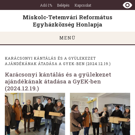
Miskolc-
Ugrás a tartalomra
Ugrás a láblécre
Adó 1%
Belépés
Kapcsolat
Tetemvári
Református
Miskolc-Tetemvári Református
Egyházközség
Egyházközség Honlapja
Honlapja
MENÜ
KARÁCSONYI KÁNTÁLÁS ÉS A GYÜLEKEZET
AJÁNDÉKÁNAK ÁTADÁSA A GYEK-BEN (2024.12.19.)
Karácsonyi kántálás és a gyülekezet
ajándékának átadása a GyEK-ben
(2024.12.19.)