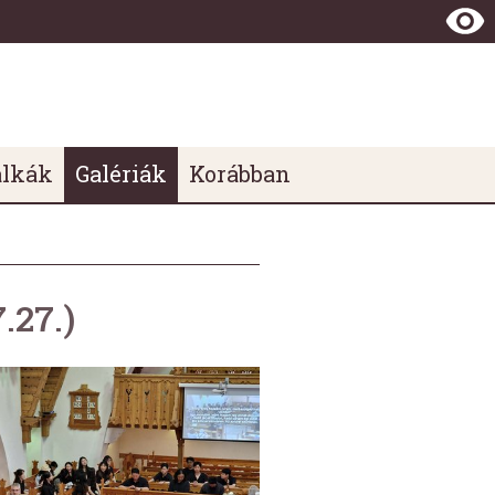
álkák
Galériák
Korábban
.27.)