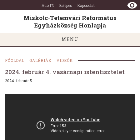
Miskolc-
Ugrás a tartalomra
Ugrás a láblécre
Adó 1%
Belépés
Kapcsolat
Tetemvári
Református
Miskolc-Tetemvári Református
Egyházközség
Egyházközség Honlapja
Honlapja
MENÜ
FŐOLDAL
GALÉRIÁK
VIDEÓK
2024. február 4. vasárnapi istentisztelet
2024. február 5.