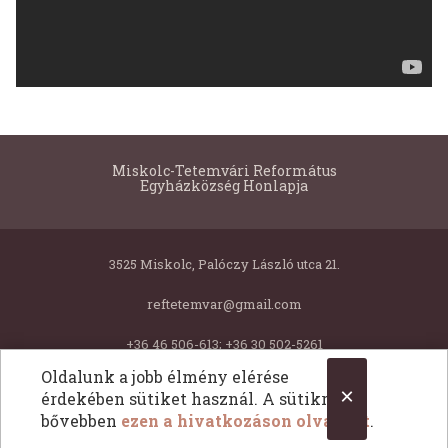
Miskolc-Tetemvári Református
Egyházközség Honlapja
3525 Miskolc, Palóczy László utca 21.
reftetemvar@gmail.com
+36 46 506-613; +36 30 502-5261
Oldalunk a jobb élmény elérése
×
érdekében sütiket használ. A sütikről
Copyright © 2026 Miskolc-Tetemvári Református Egyházközség Honlapja. Minden jog fentartva.
bővebben
ezen a hivatkozáson olvashat
.
All Rights Reserved.