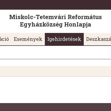
Miskolc-Tetemvári Református
Egyházközség Honlapja
áció
Események
Igehirdetések
Deszkasz