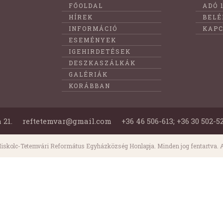
Lábléc
FŐOLDAL
ADÓ 
menüje
HÍREK
BELÉ
INFORMÁCIÓ
KAPC
ESEMÉNYEK
IGEHIRDETÉSEK
DESZKASZÁLKÁK
GALÉRIÁK
KORÁBBAN
 21.
reftetemvar@gmail.com
+36 46 506-613; +36 30 502-5
iskolc-Tetemvári Református Egyházközség Honlapja. Minden jog fentartva. A