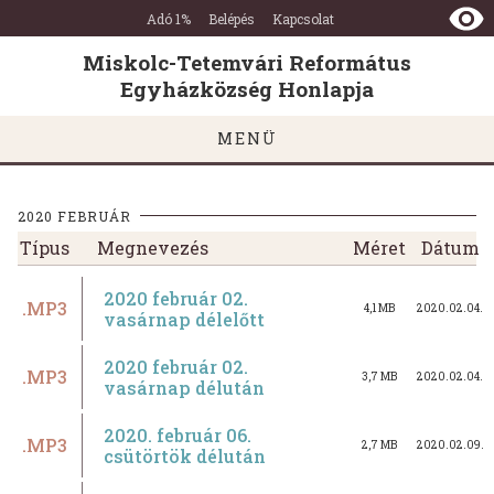
Miskolc-
Ugrás a tartalomra
Ugrás a láblécre
Adó 1%
Belépés
Kapcsolat
Tetemvári
Református
Miskolc-Tetemvári Református
Egyházközség
Egyházközség Honlapja
Honlapja
MENÜ
2020 FEBRUÁR
Típus
Megnevezés
Méret
Dátum
2020 február 02.
.MP3
4,1 MB
2020.02.04.
vasárnap délelőtt
2020 február 02.
.MP3
3,7 MB
2020.02.04.
vasárnap délután
2020. február 06.
.MP3
2,7 MB
2020.02.09.
csütörtök délután