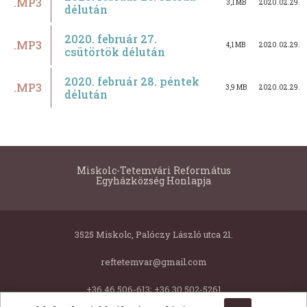
.MP3
3,1 MB
2020.02.29.
délután
2020. február 27.
.MP3
4,1 MB
2020.02.29.
csütörtök délután
2020. február 28. péntek
.MP3
3,9 MB
2020.02.29.
délután
Miskolc-Tetemvári Református
Egyházközség Honlapja
3525 Miskolc, Palóczy László utca 21.
reftetemvar@gmail.com
+36 46 506-613; +36 30 502-5261