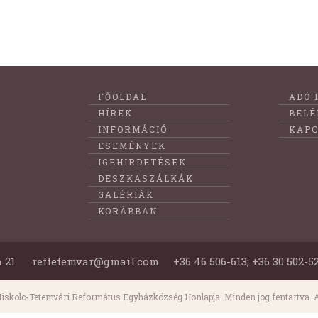
Lábléc
FŐOLDAL
ADÓ 
menüje
HÍREK
BELÉ
INFORMÁCIÓ
KAPC
ESEMÉNYEK
IGEHIRDETÉSEK
DESZKASZÁLKÁK
GALÉRIÁK
KORÁBBAN
 21.
reftetemvar@gmail.com
+36 46 506-613; +36 30 502-5
iskolc-Tetemvári Református Egyházközség Honlapja. Minden jog fentartva. A