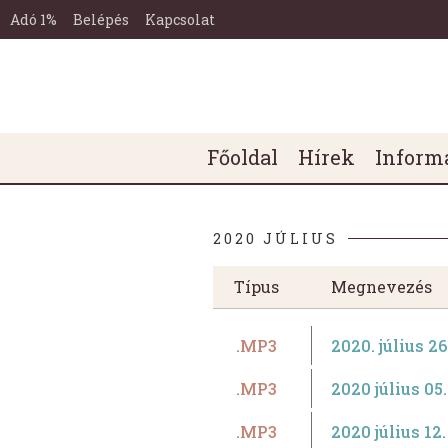
Miskolc-
Ugrás a tartalomra
Ugrás a láblécre
Tetemvári
Adó 1%
Belépés
Kapcsolat
Református
Egyházközség
Honlapja
Főmenü
Főoldal
Hírek
Inform
2020 JÚLIUS
Típus
Megnevezés
.MP3
2020. július 2
.MP3
2020 július 05
.MP3
2020 július 12