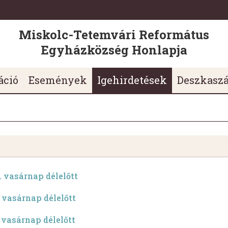
Miskolc-Tetemvári Református
Egyházközség Honlapja
áció
Események
Igehirdetések
Deszkasz
6. vasárnap délelőtt
. vasárnap délelőtt
. vasárnap délelőtt