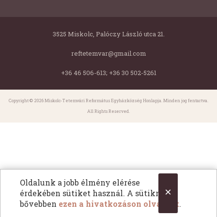
3525 Miskolc, Palóczy László utca 21.
reftetemvar@gmail.com
+36 46 506-613; +36 30 502-5261
Copyright © 2026 Miskolc-Tetemvári Református Egyházközség Honlapja. Minden jog fentartva.
All Rights Reserved.
Oldalunk a jobb élmény elérése
×
érdekében sütiket használ. A sütikről
bővebben
ezen a hivatkozáson olvashat
.