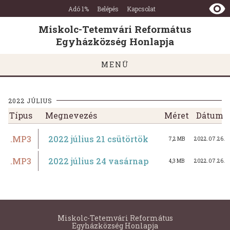
Miskolc-
Ugrás a tartalomra
Ugrás a láblécre
Adó 1%
Belépés
Kapcsolat
Tetemvári
Református
Miskolc-Tetemvári Református
Egyházközség
Egyházközség Honlapja
Honlapja
MENÜ
2022 JÚLIUS
Típus
Megnevezés
Méret
Dátum
.MP3
2022 július 21 csütörtök
7,2 MB
2022.07.26.
.MP3
2022 július 24 vasárnap
4,3 MB
2022.07.26.
Miskolc-Tetemvári Református
Egyházközség Honlapja