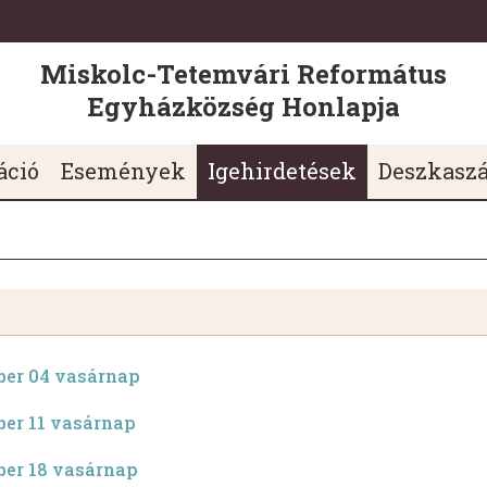
Miskolc-Tetemvári Református
Egyházközség Honlapja
áció
Események
Igehirdetések
Deszkasz
ber 04 vasárnap
er 11 vasárnap
ber 18 vasárnap