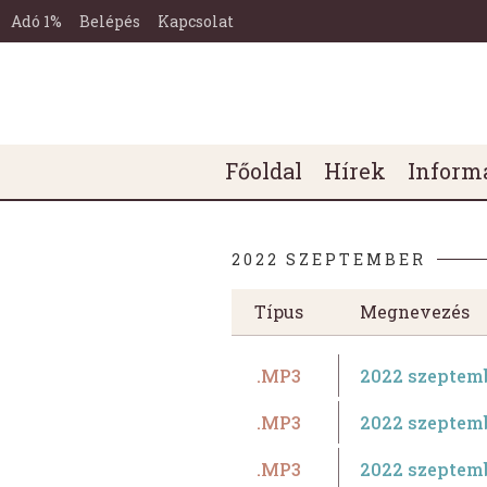
Miskolc-
Ugrás a tartalomra
Ugrás a láblécre
Tetemvári
Adó 1%
Belépés
Kapcsolat
Református
Egyházközség
Honlapja
Főmenü
Főoldal
Hírek
Inform
2022 SZEPTEMBER
Típus
Megnevezés
.MP3
2022 szeptem
.MP3
2022 szeptemb
.MP3
2022 szeptem