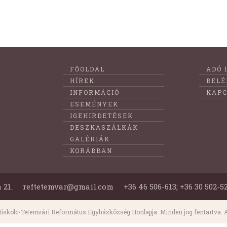
Lábléc
FŐOLDAL
ADÓ 
menüje
HÍREK
BELÉ
INFORMÁCIÓ
KAPC
ESEMÉNYEK
IGEHIRDETÉSEK
DESZKASZÁLKÁK
GALÉRIÁK
KORÁBBAN
 21.
reftetemvar@gmail.com
+36 46 506-613; +36 30 502-5
iskolc-Tetemvári Református Egyházközség Honlapja. Minden jog fentartva. A