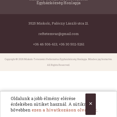
Egyházközség Honlapja
3525 Miskolc, Palóczy László utca 21.
reftetemvar@gmail.com
+36 46 506-613; +36 30 502-5261
Copyright © 2026 Miskolc-Tetemvári Református Egyházközség Honlapja. Minden jog fentartva.
All Rights Reserved.
Oldalunk a jobb élmény elérése
×
érdekében sütiket használ. A sütikről
bővebben
ezen a hivatkozáson olvashat
.