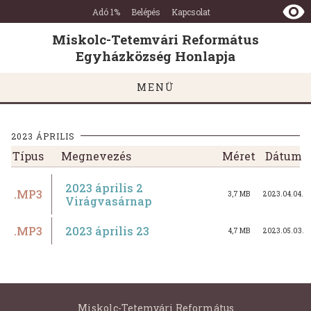
Miskolc-
Ugrás a tartalomra
Ugrás a láblécre
Adó 1%
Belépés
Kapcsolat
Tetemvári
Református
Miskolc-Tetemvári Református
Egyházközség
Egyházközség Honlapja
Honlapja
MENÜ
2023 ÁPRILIS
Típus
Megnevezés
Méret
Dátum
2023 április 2
.MP3
3,7 MB
2023.04.04.
Virágvasárnap
.MP3
2023 április 23
4,7 MB
2023.05.03.
Miskolc-Tetemvári Református