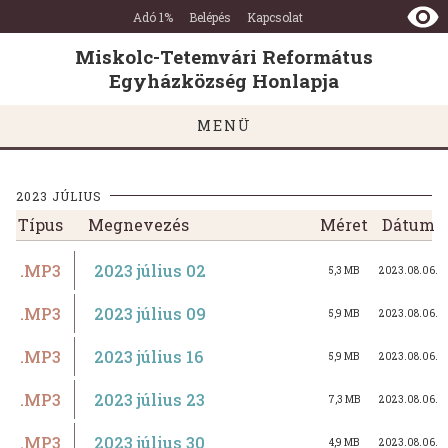
Miskolc-
Ugrás a tartalomra
Ugrás a láblécre
Adó 1%
Belépés
Kapcsolat
Tetemvári
Református
Miskolc-Tetemvári Református
Egyházközség
Egyházközség Honlapja
Honlapja
MENÜ
2023 JÚLIUS
Típus
Megnevezés
Méret
Dátum
.MP3
2023 július 02
5,3 MB
2023.08.06.
.MP3
2023 július 09
5,9 MB
2023.08.06.
.MP3
2023 július 16
5,9 MB
2023.08.06.
.MP3
2023 július 23
7,3 MB
2023.08.06.
.MP3
2023 július 30
4,9 MB
2023.08.06.