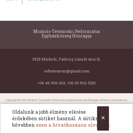
Miskolc-Tetemvári Református
Egyházközség Honlapja
3525 Miskolc, Palóczy László utca 21.
reftetemvar@gmail.com
+36 46 506-613; +36 30 502-5261
Copyright © 2026 Miskolc-Tetemvári Református Egyházközség Honlapja. Minden jog fentartva.
All Rights Reserved.
Oldalunk a jobb élmény elérése
×
érdekében sütiket használ. A sütikről
bővebben
ezen a hivatkozáson olvashat
.