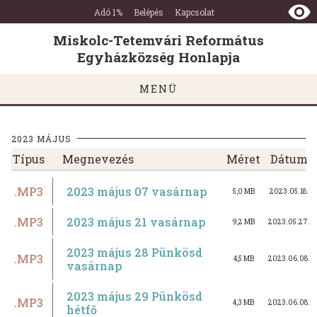
Miskolc-
Ugrás a tartalomra
Ugrás a láblécre
Adó 1%
Belépés
Kapcsolat
Tetemvári
Református
Miskolc-Tetemvári Református
Egyházközség
Egyházközség Honlapja
Honlapja
MENÜ
2023 MÁJUS
Típus
Megnevezés
Méret
Dátum
.MP3
2023 május 07 vasárnap
5,0 MB
2023.05.18.
.MP3
2023 május 21 vasárnap
9,2 MB
2023.05.27.
2023 május 28 Pünkösd
.MP3
4,5 MB
2023.06.08.
vasárnap
2023 május 29 Pünkösd
.MP3
4,3 MB
2023.06.08.
hétfő