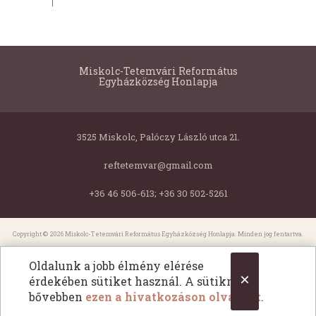
Miskolc-Tetemvári Református
Egyházközség Honlapja
3525 Miskolc, Palóczy László utca 21.
reftetemvar@gmail.com
+36 46 506-613; +36 30 502-5261
Copyright © 2026 Miskolc-Tetemvári Református Egyházközség Honlapja. Minden jog fentartva.
All Rights Reserved.
Oldalunk a jobb élmény elérése
×
érdekében sütiket használ. A sütikről
bővebben
ezen a hivatkozáson olvashat
.