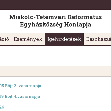
Miskolc-Tetemvári Református
Egyházközség Honlapja
áció
Események
Igehirdetések
Deszkasz
5 Böjt 2. vasárnapja
19 Böjt 4.vasárnapja
26