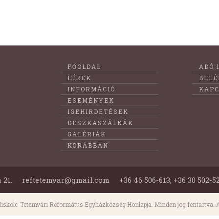
Lábléc
FŐOLDAL
ADÓ 
menüje
HÍREK
BELÉ
INFORMÁCIÓ
KAPC
ESEMÉNYEK
IGEHIRDETÉSEK
DESZKASZÁLKÁK
GALÉRIÁK
KORÁBBAN
 21.
reftetemvar@gmail.com
+36 46 506-613; +36 30 502-5
iskolc-Tetemvári Református Egyházközség Honlapja. Minden jog fentartva. A