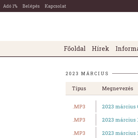
Miskolc-
Ugrás a tartalomra
Ugrás a láblécre
Tetemvári
Adó 1%
Belépés
Kapcsolat
Református
Egyházközség
Honlapja
Főmenü
Főoldal
Hírek
Inform
2023 MÁRCIUS
Típus
Megnevezés
.MP3
2023 március 0
.MP3
2023 március 
.MP3
2023 március 