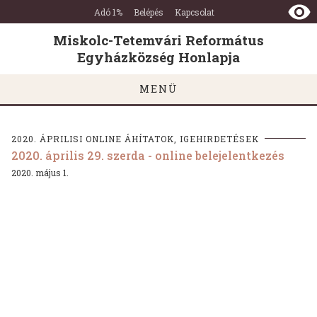
Miskolc-
Ugrás a tartalomra
Ugrás a láblécre
Adó 1%
Belépés
Kapcsolat
Tetemvári
Református
Miskolc-Tetemvári Református
Egyházközség
Egyházközség Honlapja
Honlapja
MENÜ
2020. ÁPRILISI ONLINE ÁHÍTATOK, IGEHIRDETÉSEK
2020. április 29. szerda - online belejelentkezés
2020. május 1.