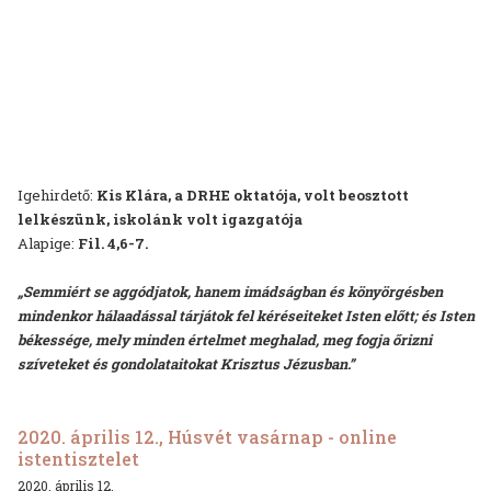
Igehirdető:
Kis Klára, a DRHE oktatója, volt beosztott
lelkészünk, iskolánk volt igazgatója
Alapige:
Fil. 4,6-7.
„Semmiért se aggódjatok, hanem imádságban és könyörgésben
mindenkor hálaadással tárjátok fel kéréseiteket Isten előtt; és Isten
békessége, mely minden értelmet meghalad, meg fogja őrizni
szíveteket és gondolataitokat Krisztus Jézusban.”
2020. április 12., Húsvét vasárnap - online
istentisztelet
2020. április 12.