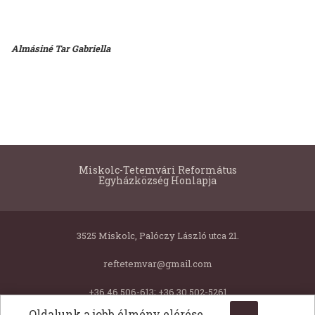
Almásiné Tar Gabriella
Miskolc-Tetemvári Református
Egyházközség Honlapja
3525 Miskolc, Palóczy László utca 21.
reftetemvar@gmail.com
+36 46 506-613; +36 30 502-5261
Oldalunk a jobb élmény elérése