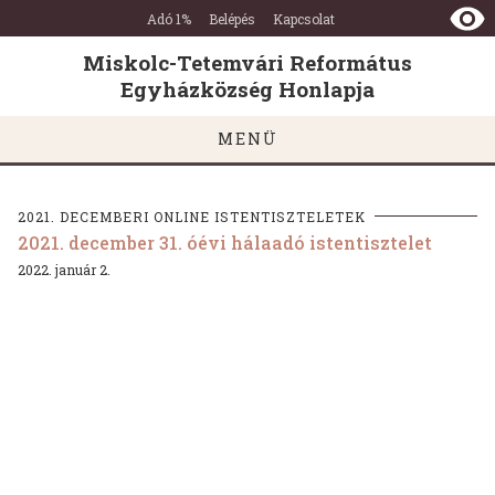
Miskolc-
Ugrás a tartalomra
Ugrás a láblécre
Adó 1%
Belépés
Kapcsolat
Tetemvári
Református
Miskolc-Tetemvári Református
Egyházközség
Egyházközség Honlapja
Honlapja
MENÜ
2021. DECEMBERI ONLINE ISTENTISZTELETEK
2021. december 31. óévi hálaadó istentisztelet
2022. január 2.