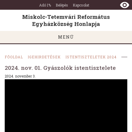
Miskolc-
Ugrás a tartalomra
Ugrás a láblécre
Adó 1%
Belépés
Kapcsolat
Tetemvári
Református
Miskolc-Tetemvári Református
Egyházközség
Egyházközség Honlapja
Honlapja
MENÜ
FŐOLDAL
IGEHIRDETÉSEK
ISTENTISZTELETEK 2024
2024. nov. 01. Gyászolók istentisztelete
2024. november 3.