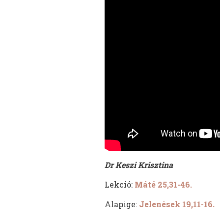
Dr Keszi Krisztina
Lekció:
Máté 25,31-46.
Alapige:
Jelenések 19,11-16.