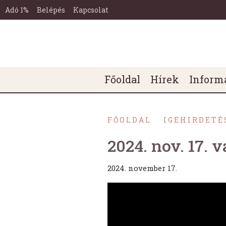
Miskolc-
Ugrás a tartalomra
Ugrás a láblécre
Tetemvári
Adó 1%
Belépés
Kapcsolat
Református
Egyházközség
Honlapja
Főmenü
Főoldal
Hírek
Inform
FŐOLDAL
IGEHIRDETÉ
2024. nov. 17. v
2024. november 17.