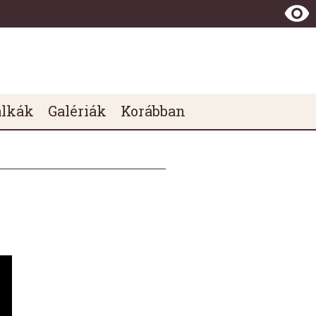
álkák
Galériák
Korábban