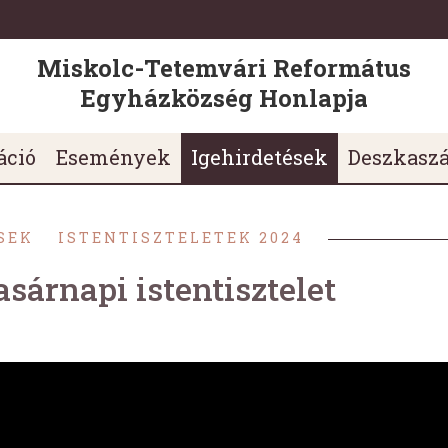
Miskolc-Tetemvári Református
Egyházközség Honlapja
áció
Események
Igehirdetések
Deszkasz
SEK
ISTENTISZTELETEK 2024
asárnapi istentisztelet