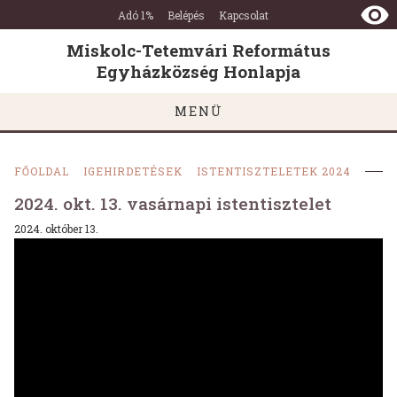
Miskolc-
Ugrás a tartalomra
Ugrás a láblécre
Adó 1%
Belépés
Kapcsolat
Tetemvári
Református
Miskolc-Tetemvári Református
Egyházközség
Egyházközség Honlapja
Honlapja
MENÜ
FŐOLDAL
IGEHIRDETÉSEK
ISTENTISZTELETEK 2024
2024. okt. 13. vasárnapi istentisztelet
2024. október 13.