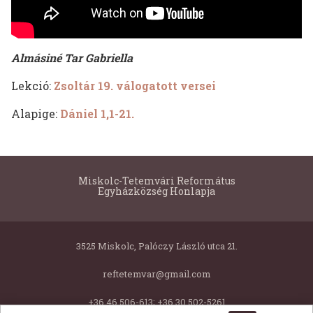
Almásiné Tar Gabriella
Lekció:
Zsoltár 19. válogatott versei
Alapige:
Dániel 1,1-21.
Miskolc-Tetemvári Református
Egyházközség Honlapja
3525 Miskolc, Palóczy László utca 21.
reftetemvar@gmail.com
+36 46 506-613; +36 30 502-5261