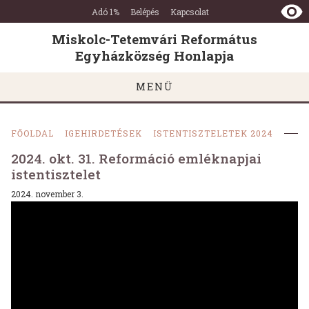
Miskolc-
Ugrás a tartalomra
Ugrás a láblécre
Adó 1%
Belépés
Kapcsolat
Tetemvári
Református
Miskolc-Tetemvári Református
Egyházközség
Egyházközség Honlapja
Honlapja
MENÜ
FŐOLDAL
IGEHIRDETÉSEK
ISTENTISZTELETEK 2024
2024. okt. 31. Reformáció emléknapjai
istentisztelet
2024. november 3.