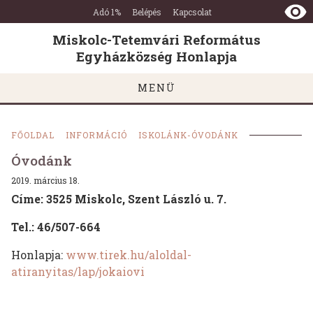
Miskolc-
Ugrás a tartalomra
Ugrás a láblécre
Adó 1%
Belépés
Kapcsolat
Tetemvári
Református
Miskolc-Tetemvári Református
Egyházközség
Egyházközség Honlapja
Honlapja
MENÜ
FŐOLDAL
INFORMÁCIÓ
ISKOLÁNK-ÓVODÁNK
Óvodánk
2019. március 18.
Címe: 3525 Miskolc, Szent László u. 7.
Tel.: 46/507-664
Honlapja:
www.tirek.hu/aloldal-
atiranyitas/lap/jokaiovi