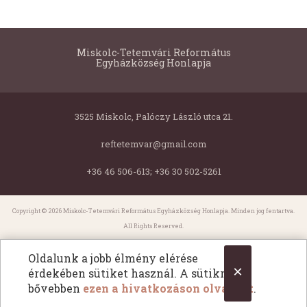
Miskolc-Tetemvári Református
Egyházközség Honlapja
3525 Miskolc, Palóczy László utca 21.
reftetemvar@gmail.com
+36 46 506-613; +36 30 502-5261
Copyright © 2026 Miskolc-Tetemvári Református Egyházközség Honlapja. Minden jog fentartva.
All Rights Reserved.
Oldalunk a jobb élmény elérése
×
érdekében sütiket használ. A sütikről
bővebben
ezen a hivatkozáson olvashat
.